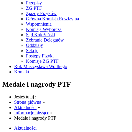
Przepisy
ZG PTF
Zjazdy Fizyków
Główna Komisja Rewizyjna
Wspomnienia
Komisja Wyborcza
Sąd Koleżeński
Zebranie Delegatów
Oddziały
Sekcje
Postępy Fizyki
Komisje ZG PTF
Rok Mieczysława Wolfkego
Kontakt
Medale i nagrody PTF
Jesteś tutaj
:
Strona główna
»
Aktualności
»
Informacje bieżące
»
Medale i nagrody PTF
Aktualności