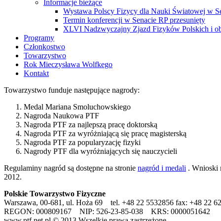
Informacje bieżące
Wystawa Polscy Fizycy dla Nauki Światowej w S
Termin konferencji w Senacie RP przesunięty
XLVI Nadzwyczajny Zjazd Fizyków Polskich i o
Programy
Członkostwo
Towarzystwo
Rok Mieczysława Wolfkego
Kontakt
Towarzystwo funduje następujące nagrody:
Medal Mariana Smoluchowskiego
Nagroda Naukowa PTF
Nagroda PTF za najlepszą pracę doktorską
Nagroda PTF za wyróżniającą się pracę magisterską
Nagroda PTF za popularyzację fizyki
Nagrody PTF dla wyróżniających się nauczycieli
Regulaminy nagród są dostępne na stronie
nagród i medali
. Wnioski 
2012.
Polskie Towarzystwo Fizyczne
Warszawa, 00-681, ul. Hoża 69 tel. +48 22 5532856 fax: +48 22 6
REGON: 000809167 NIP: 526-23-85-038 KRS: 0000051642
www.ptf.net.pl © 2013 Wszelkie prawa zastrzeżone.