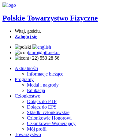
Polskie Towarzystwo Fizyczne
Witaj, gościu.
Zaloguj się
biuro@ptf.net.pl
(+22) 553 28 56
Aktualności
Informacje bieżące
Programy
Medal i nagrody
Edukacja
Członkostwo
Dołącz do PTF
Dołącz do EPS
Składki członkowskie
Czlonkowie Honorowi
Członkowie Wspierający
Mój profil
Towarzystwo